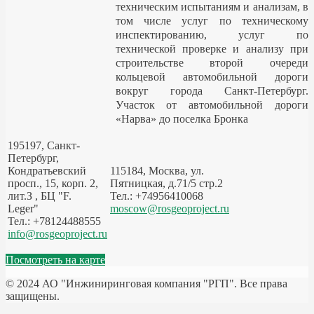
техническим испытаниям и анализам, в
том числе услуг по техническому
инспектированию, услуг по
технической проверке и анализу при
строительстве второй очереди
кольцевой автомобильной дороги
вокруг города Санкт-Петербург.
Участок от автомобильной дороги
«Нарва» до поселка Бронка
195197, Санкт-
Петербург,
Кондратьевский
115184, Москва, ул.
просп., 15, корп. 2,
Пятницкая, д.71/5 стр.2
лит.З , БЦ "F.
Тел.: +74956410068
Leger"
moscow@rosgeoproject.ru
Тел.: +78124488555
info@rosgeoproject.ru
Посмотреть на карте
© 2024 АО "Инжиниринговая компания "РГП". Все права
защищены.